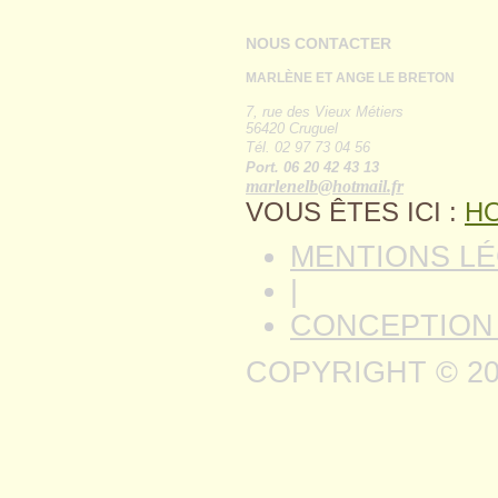
NOUS CONTACTER
MARLÈNE ET ANGE LE BRETON
7, rue des Vieux Métiers
56420 Cruguel
Tél. 02 97 73 04 56
Port. 06 20 42 43 13
marlenelb@hotmail.fr
VOUS ÊTES ICI :
H
MENTIONS L
|
CONCEPTION
COPYRIGHT © 20